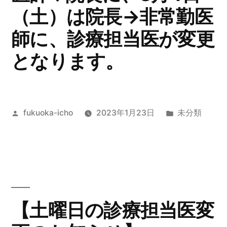
（土）は院長→非常勤医
師に、診療担当医が変更
となります。
投
カ
fukuoka-icho
2023年1月23日
未分類
稿
テ
者:
ゴ
リ
ー:
【土曜日の診療担当医変