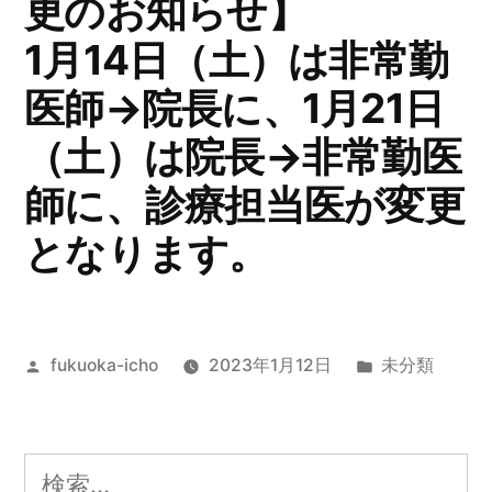
更のお知らせ】
1月14日（土）は非常勤
医師→院長に、1月21日
（土）は院長→非常勤医
師に、診療担当医が変更
となります。
投
カ
fukuoka-icho
2023年1月12日
未分類
稿
テ
者:
ゴ
リ
検
ー: