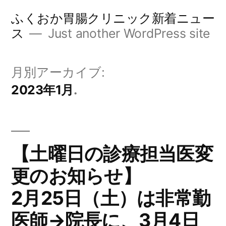
コ
ふくおか胃腸クリニック新着ニュー
ン
ス
Just another WordPress site
テ
ン
月別アーカイブ:
ツ
2023年1月
へ
ス
キ
【土曜日の診療担当医変
ッ
更のお知らせ】
プ
2月25日（土）は非常勤
医師→院長に、3月4日